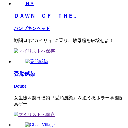
ＤＡＷＮ ＯＦ ＴＨＥ...
パンプキンヘッド
戦闘ロボ”ガイリィ”に乗り、敵母艦を破壊せよ！
受胎感染
Doubt
女生徒を襲う怪談『受胎感染』を追う微ホラー学園探
索ゲー