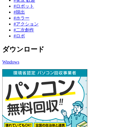
#実況 歓迎
#ロボット
#脱出
#ホラー
#アクション
#二次創作
#ロボ
ダウンロード
Windows