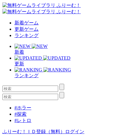
新着ゲーム
更新ゲーム
ランキング
新着
更新
ランキング
#ホラー
#探索
#レトロ
ふりーむ！ＩＤ登録（無料）
ログイン