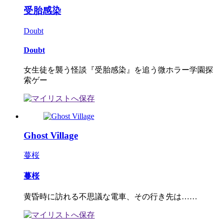
受胎感染
Doubt
Doubt
女生徒を襲う怪談『受胎感染』を追う微ホラー学園探
索ゲー
Ghost Village
蔓桜
蔓桜
黄昏時に訪れる不思議な電車、その行き先は……