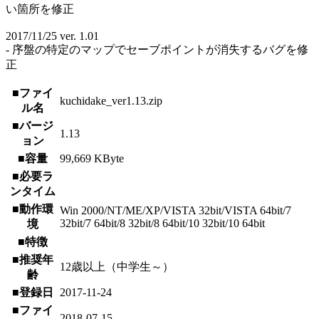
い箇所を修正
2017/11/25 ver. 1.01
- 序盤の特定のマップでセーブポイントが消失するバグを修
正
■ファイ
kuchidake_ver1.13.zip
ル名
■バージ
1.13
ョン
■容量
99,669 KByte
■必要ラ
ンタイム
■動作環
Win 2000/NT/ME/XP/VISTA 32bit/VISTA 64bit/7
32bit/7 64bit/8 32bit/8 64bit/10 32bit/10 64bit
境
■特徴
■推奨年
12歳以上（中学生～）
齢
■登録日
2017-11-24
■ファイ
2018-07-15