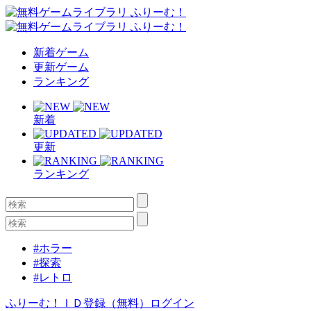
新着ゲーム
更新ゲーム
ランキング
新着
更新
ランキング
#ホラー
#探索
#レトロ
ふりーむ！ＩＤ登録（無料）
ログイン