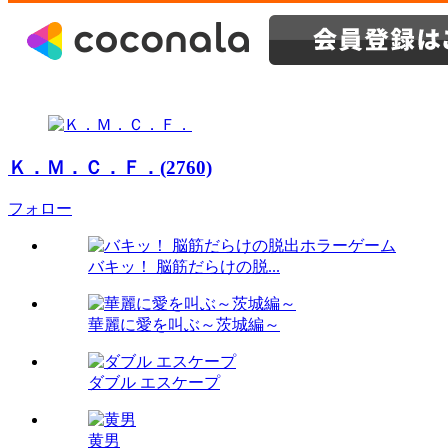
Ｋ．Ｍ．Ｃ．Ｆ．(2760)
フォロー
バキッ！ 脳筋だらけの脱...
華麗に愛を叫ぶ～茨城編～
ダブル エスケープ
黄男