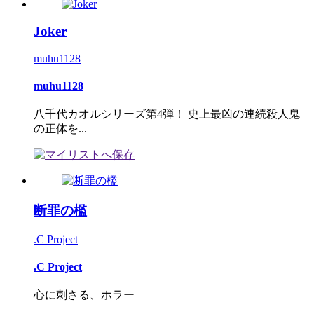
Joker
muhu1128
muhu1128
八千代カオルシリーズ第4弾！ 史上最凶の連続殺人鬼
の正体を...
断罪の檻
.C Project
.C Project
心に刺さる、ホラー