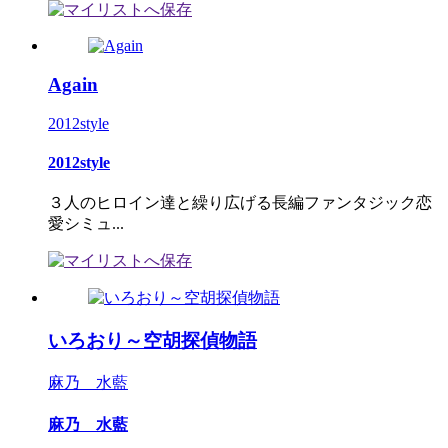
Again
2012style
2012style
３人のヒロイン達と繰り広げる長編ファンタジック恋
愛シミュ...
いろおり～空胡探偵物語
麻乃 水藍
麻乃 水藍