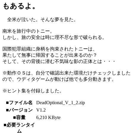
もあるよ。
全米が泣いた。そんな夢を見た。
南米を旅行中のトニー。
しかし、旅の安全は時に理不尽な形で破られる。
国際犯罪組織に身柄を拘束されたトニーは、
果たして無事に帰国することが出来るのか？
そして、その背後に潜む不気味な影の正体とは・・・
※動作ＯＳは、自分で確認出来た環境だけチェックしました
ので、ウディタゲームが動けば他でも多分動きます。
※ヒント集を付録しました。
■ファイル名
DeadOptional_V_1_2.zip
■バージョン
V1.2
■容量
6,210 KByte
■必要ランタイ
ム