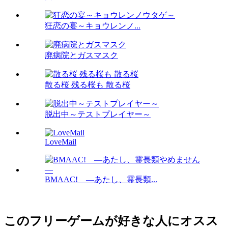
狂恋の宴～キョウレンノ...
廃病院とガスマスク
散る桜 残る桜も 散る桜
脱出中～テストプレイヤー～
LoveMail
BMAAC! ―あたし、霊長類...
このフリーゲームが好きな人にオスス