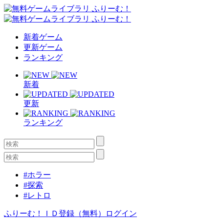
新着ゲーム
更新ゲーム
ランキング
新着
更新
ランキング
#ホラー
#探索
#レトロ
ふりーむ！ＩＤ登録（無料）
ログイン