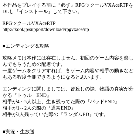
本作品をプレイする前に『必ず』RPGツクールVXAceRTPを
DLし『インストール』して下さい。
RPGツクールVXAceRTP：
http://tkool.jp/support/download/rpgvxace/rtp
■エンディング＆攻略
攻略メモは本作には存在しません。初回のゲーム内容を楽し
んでもらうための配慮です。
一度ゲームをクリアすれば、各ゲーム内容や相手の動きなど
もある程度予測できるようになると思います。
エンディングに関しましては、皆殺しの際、物語の真実が分
かる『トゥルーEND』
相手が4～5人以上、生き残ってた際の『バッドEND』
相手が1～2人の際の『通常END』
相手が3人残っていた際の『ランダムED』です。
■実況・生放送