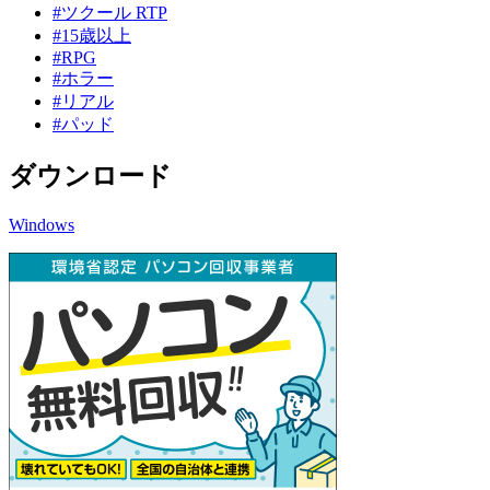
#ツクール RTP
#15歳以上
#RPG
#ホラー
#リアル
#パッド
ダウンロード
Windows