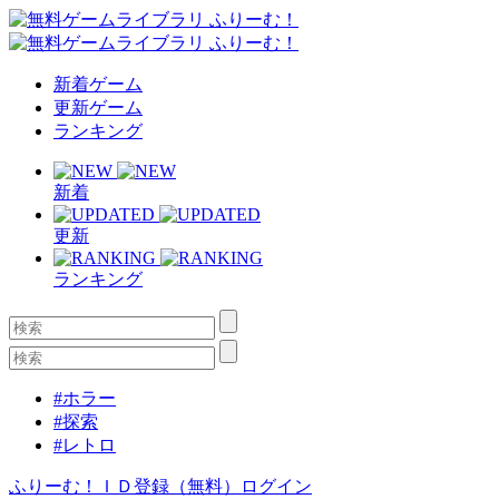
新着ゲーム
更新ゲーム
ランキング
新着
更新
ランキング
#ホラー
#探索
#レトロ
ふりーむ！ＩＤ登録（無料）
ログイン