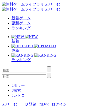
新着ゲーム
更新ゲーム
ランキング
新着
更新
ランキング
#ホラー
#探索
#レトロ
ふりーむ！ＩＤ登録（無料）
ログイン