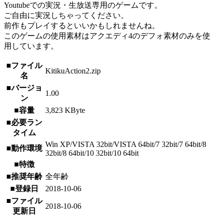
Youtubeでの実況・生放送専用のゲームです。
ご自由に実況しちゃってください。
前作もプレイするといいかもしれませんね。
このゲームの使用素材はアクエディ4のデフォ素材のみを使
用しています。
■ファイル
KitikuAction2.zip
名
■バージョ
1.00
ン
■容量
3,823 KByte
■必要ラン
タイム
Win XP/VISTA 32bit/VISTA 64bit/7 32bit/7 64bit/8
■動作環境
32bit/8 64bit/10 32bit/10 64bit
■特徴
■推奨年齢
全年齢
■登録日
2018-10-06
■ファイル
2018-10-06
更新日