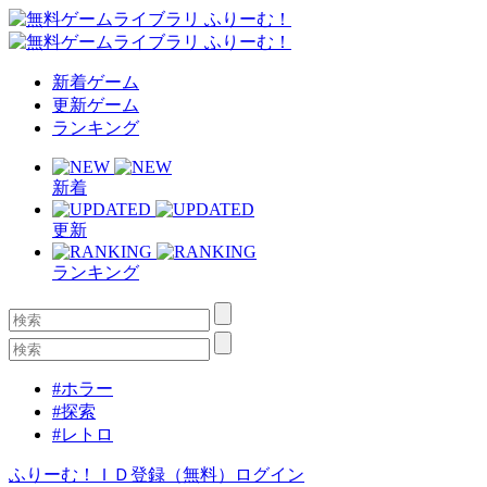
新着ゲーム
更新ゲーム
ランキング
新着
更新
ランキング
#ホラー
#探索
#レトロ
ふりーむ！ＩＤ登録（無料）
ログイン