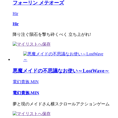
フォーリン メテオーズ
Hir
Hir
降り注ぐ隕石を撃ち砕くべく 立ち上がれ!
悪魔メイドの不思議なお使い～LostWave～
電幻貴族.MIN
電幻貴族.MIN
夢と現のメイドさん横スクロールアクションゲーム