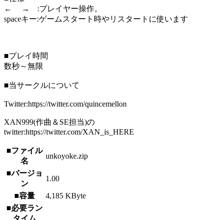
← → :プレイヤー操作。
spaceキー:ゲームスタート時やリスタートに使います
■プレイ時間
数秒～無限
■当サークルについて
Twitter:https://twitter.com/quincemellon
XAN999(作曲＆SE担当)の
twitter:https://twitter.com/XAN_is_HERE
■ファイル
unkoyoke.zip
名
■バージョ
1.00
ン
■容量
4,185 KByte
■必要ラン
タイム