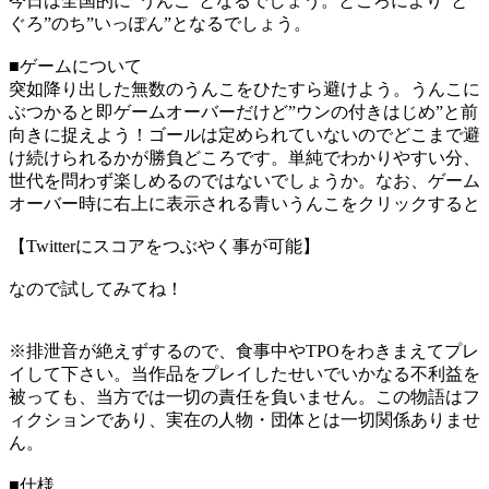
今日は全国的に”うんこ”となるでしょう。ところにより”と
ぐろ”のち”いっぽん”となるでしょう。
■ゲームについて
突如降り出した無数のうんこをひたすら避けよう。うんこに
ぶつかると即ゲームオーバーだけど”ウンの付きはじめ”と前
向きに捉えよう！ゴールは定められていないのでどこまで避
け続けられるかが勝負どころです。単純でわかりやすい分、
世代を問わず楽しめるのではないでしょうか。なお、ゲーム
オーバー時に右上に表示される青いうんこをクリックすると
【Twitterにスコアをつぶやく事が可能】
なので試してみてね！
※排泄音が絶えずするので、食事中やTPOをわきまえてプレ
イして下さい。当作品をプレイしたせいでいかなる不利益を
被っても、当方では一切の責任を負いません。この物語はフ
ィクションであり、実在の人物・団体とは一切関係ありませ
ん。
■仕様