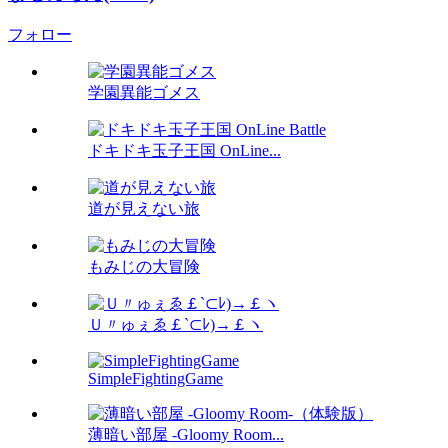
フォロー
学園異能ゴメス
ドキドキ玉子王国 OnLine...
道が見えない旅
もみじの大冒険
Ｕ〃ゅぇゑ￡`⊂ﾚ)→￡ヽ
SimpleFightingGame
薄暗い部屋 -Gloomy Room...