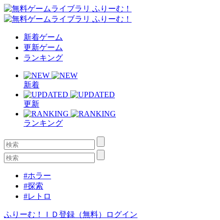
新着ゲーム
更新ゲーム
ランキング
新着
更新
ランキング
#ホラー
#探索
#レトロ
ふりーむ！ＩＤ登録（無料）
ログイン