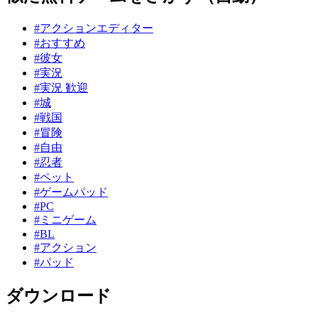
#アクションエディター
#おすすめ
#彼女
#実況
#実況 歓迎
#城
#戦国
#冒険
#自由
#忍者
#ペット
#ゲームパッド
#PC
#ミニゲーム
#BL
#アクション
#パッド
ダウンロード