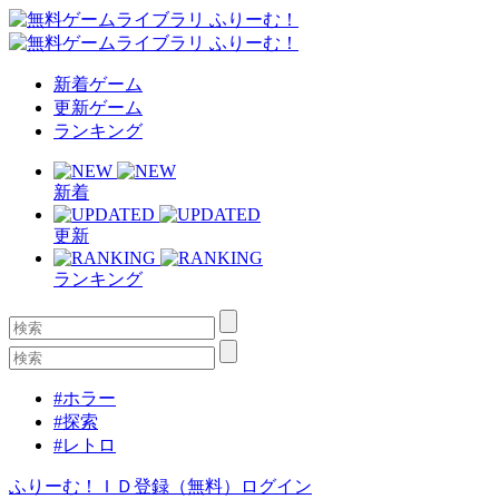
新着ゲーム
更新ゲーム
ランキング
新着
更新
ランキング
#ホラー
#探索
#レトロ
ふりーむ！ＩＤ登録（無料）
ログイン