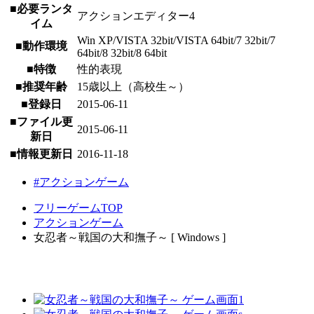
■必要ランタ
アクションエディター4
イム
Win XP/VISTA 32bit/VISTA 64bit/7 32bit/7
■動作環境
64bit/8 32bit/8 64bit
■特徴
性的表現
■推奨年齢
15歳以上（高校生～）
■登録日
2015-06-11
■ファイル更
2015-06-11
新日
■情報更新日
2016-11-18
#アクションゲーム
フリーゲームTOP
アクションゲーム
女忍者～戦国の大和撫子～ [ Windows ]