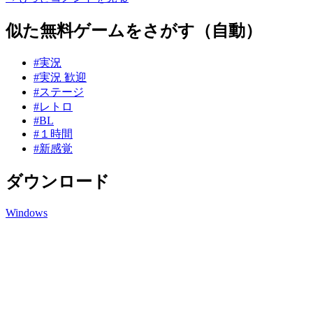
似た無料ゲームをさがす（自動）
#実況
#実況 歓迎
#ステージ
#レトロ
#BL
#１時間
#新感覚
ダウンロード
Windows