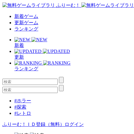
新着ゲーム
更新ゲーム
ランキング
新着
更新
ランキング
#ホラー
#探索
#レトロ
ふりーむ！ＩＤ登録（無料）
ログイン