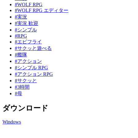
#WOLF RPG
#WOLF RPG エディター
#実況
#実況 歓迎
#シンプル
#RPG
#エビフライ
#サクッと遊べる
#艦隊
#アクション
#シンプル RPG
#アクション RPG
#サクッと
#3時間
#母
ダウンロード
Windows