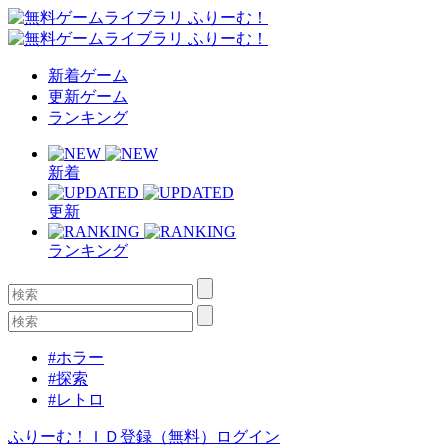
新着ゲーム
更新ゲーム
ランキング
新着
更新
ランキング
#ホラー
#探索
#レトロ
ふりーむ！ＩＤ登録（無料）
ログイン