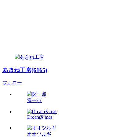
あきね工房(6165)
フォロー
探一点
DreamX'mas
オオツルギ