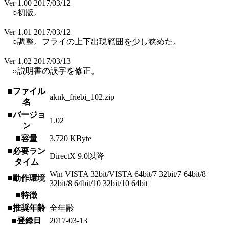
Ver 1.00 2017/03/12
○初版。
Ver 1.01 2017/03/12
○調整。フライの上下出現範囲を少し狭めた。
Ver 1.02 2017/03/13
○説明書の誤字を修正。
■ファイル
aknk_friebi_102.zip
名
■バージョ
1.02
ン
■容量
3,720 KByte
■必要ラン
DirectX 9.0以降
タイム
Win VISTA 32bit/VISTA 64bit/7 32bit/7 64bit/8
■動作環境
32bit/8 64bit/10 32bit/10 64bit
■特徴
■推奨年齢
全年齢
■登録日
2017-03-13