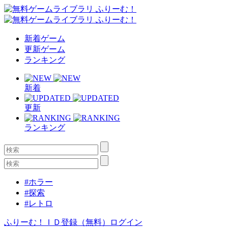
新着ゲーム
更新ゲーム
ランキング
新着
更新
ランキング
#ホラー
#探索
#レトロ
ふりーむ！ＩＤ登録（無料）
ログイン