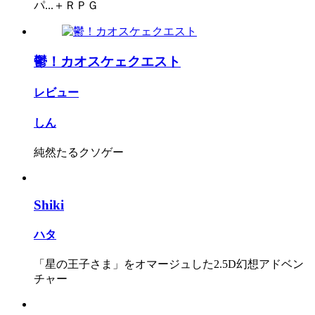
パ...＋ＲＰＧ
鬱！カオスケェクエスト
レビュー
しん
純然たるクソゲー
Shiki
ハタ
「星の王子さま」をオマージュした2.5D幻想アドベン
チャー