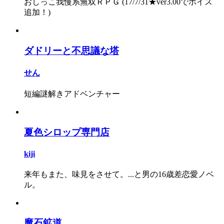
おしっこ我慢系無双ＲＰＧ (17/7/31★ver3.00でボイス
追加！)
ダドリーと不思議な塔
せん
短編謎解きアドベンチャー
夏色シロップ専門店
kiji
来年もまた、味見をさせて。...と男の16歳差恋愛ノベ
ル。
魔石鉱道