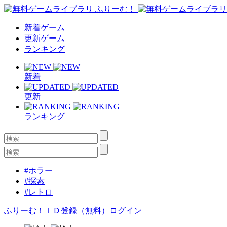
新着ゲーム
更新ゲーム
ランキング
新着
更新
ランキング
#ホラー
#探索
#レトロ
ふりーむ！ＩＤ登録（無料）
ログイン