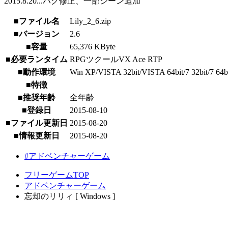
2015.8.20...バグ修正、一部シーン追加
■ファイル名
Lily_2_6.zip
■バージョン
2.6
■容量
65,376 KByte
■必要ランタイム
RPGツクールVX Ace RTP
■動作環境
Win XP/VISTA 32bit/VISTA 64bit/7 32bit/7 64bit
■特徴
■推奨年齢
全年齢
■登録日
2015-08-10
■ファイル更新日
2015-08-20
■情報更新日
2015-08-20
#アドベンチャーゲーム
フリーゲームTOP
アドベンチャーゲーム
忘却のリリィ [ Windows ]