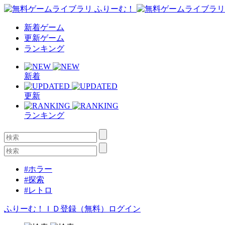
新着ゲーム
更新ゲーム
ランキング
新着
更新
ランキング
#ホラー
#探索
#レトロ
ふりーむ！ＩＤ登録（無料）
ログイン