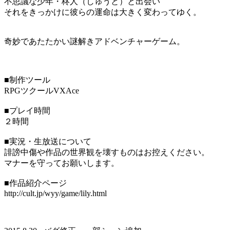
不思議な少年・柊人（しゅうと）と出会い
それをきっかけに彼らの運命は大きく変わってゆく。
奇妙であたたかい謎解きアドベンチャーゲーム。
■制作ツール
RPGツクールVXAce
■プレイ時間
２時間
■実況・生放送について
誹謗中傷や作品の世界観を壊すものはお控えください。
マナーを守ってお願いします。
■作品紹介ページ
http://cult.jp/wyy/game/lily.html