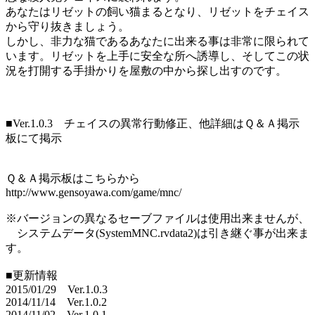
あなたはリゼットの飼い猫まるとなり、リゼットをチェイス
から守り抜きましょう。
しかし、非力な猫であるあなたに出来る事は非常に限られて
います。リゼットを上手に安全な所へ誘導し、そしてこの状
況を打開する手掛かりを屋敷の中から探し出すのです。
■Ver.1.0.3 チェイスの異常行動修正、他詳細はＱ＆Ａ掲示
板にて掲示
Ｑ＆Ａ掲示板はこちらから
http://www.gensoyawa.com/game/mnc/
※バージョンの異なるセーブファイルは使用出来ませんが、
システムデータ(SystemMNC.rvdata2)は引き継ぐ事が出来ま
す。
■更新情報
2015/01/29 Ver.1.0.3
2014/11/14 Ver.1.0.2
2014/11/02 Ver.1.0.1