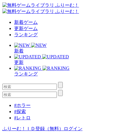
新着ゲーム
更新ゲーム
ランキング
新着
更新
ランキング
#ホラー
#探索
#レトロ
ふりーむ！ＩＤ登録（無料）
ログイン