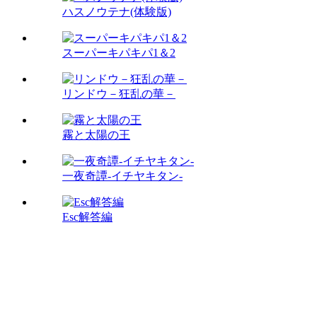
ハスノウテナ(体験版)
スーパーキパキパ1＆2
リンドウ－狂乱の華－
霧と太陽の王
一夜奇譚-イチヤキタン-
Esc解答編