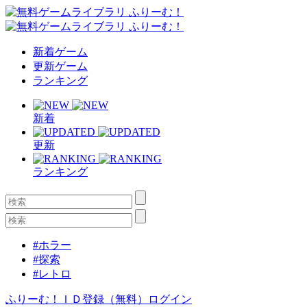
新着ゲーム
更新ゲーム
ランキング
新着
更新
ランキング
#ホラー
#探索
#レトロ
ふりーむ！ＩＤ登録（無料）
ログイン