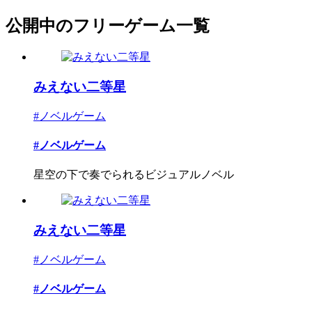
公開中のフリーゲーム一覧
みえない二等星
#ノベルゲーム
#ノベルゲーム
星空の下で奏でられるビジュアルノベル
みえない二等星
#ノベルゲーム
#ノベルゲーム