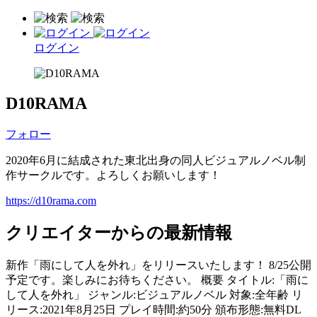
ログイン
D10RAMA
フォロー
2020年6月に結成された東北出身の同人ビジュアルノベル制
作サークルです。よろしくお願いします！
https://d10rama.com
クリエイターからの最新情報
新作「雨にして人を外れ」をリリースいたします！ 8/25公開
予定です。楽しみにお待ちください。 概要 タイトル:「雨に
して人を外れ」 ジャンル:ビジュアルノベル 対象:全年齢 リ
リース:2021年8月25日 プレイ時間:約50分 頒布形態:無料DL