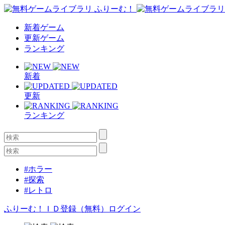
新着ゲーム
更新ゲーム
ランキング
新着
更新
ランキング
#ホラー
#探索
#レトロ
ふりーむ！ＩＤ登録（無料）
ログイン