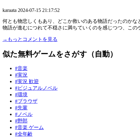
karaata
2024-07-15 21:17:52
何とも物悲しくもあり、どこか救いのある物語だったのかな
物語が進むにつれて不穏さに満ちていくのを感じつつ、このゲー
→もっとコメントを見る
似た無料ゲームをさがす（自動）
#音楽
#実況
#実況 歓迎
#ビジュアルノベル
#環境
#ブラウザ
#先輩
#ノベル
#野郎
#音楽 ゲーム
#全年齢