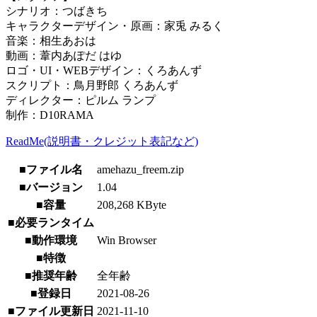
シナリオ：つばきち
キャラクターデザイン・原画：家兎 みるく
音楽：相生あおは
動画：葦内あぽだ はゆ
ロゴ・UI・WEBデザイン：くろあんず
スクリプト：鳥月野郎 くろあんず
ディレクター：ピルム ランプ
制作：D10RAMA
ReadMe(説明書・クレジット表記など)
■ファイル名
amehazu_freem.zip
■バージョン
1.04
■容量
208,268 KByte
■必要ランタイム
■動作環境
Win Browser
■特徴
■推奨年齢
全年齢
■登録日
2021-08-26
■ファイル更新日
2021-11-10