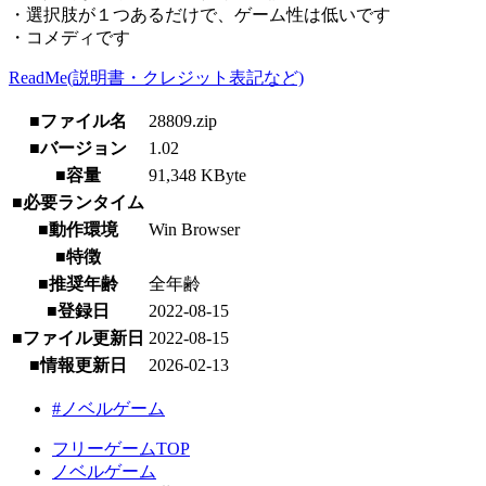
・選択肢が１つあるだけで、ゲーム性は低いです
・コメディです
ReadMe(説明書・クレジット表記など)
■ファイル名
28809.zip
■バージョン
1.02
■容量
91,348 KByte
■必要ランタイム
■動作環境
Win Browser
■特徴
■推奨年齢
全年齢
■登録日
2022-08-15
■ファイル更新日
2022-08-15
■情報更新日
2026-02-13
#ノベルゲーム
フリーゲームTOP
ノベルゲーム