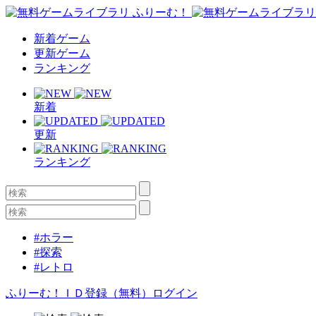
新着ゲーム
更新ゲーム
ランキング
新着
更新
ランキング
#ホラー
#探索
#レトロ
ふりーむ！ＩＤ登録（無料）
ログイン