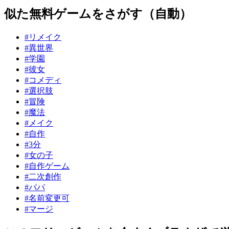
似た無料ゲームをさがす（自動）
#リメイク
#異世界
#学園
#彼女
#コメディ
#選択肢
#冒険
#魔法
#メイク
#自作
#3分
#女の子
#自作ゲーム
#二次創作
#パパ
#名前変更可
#マージ