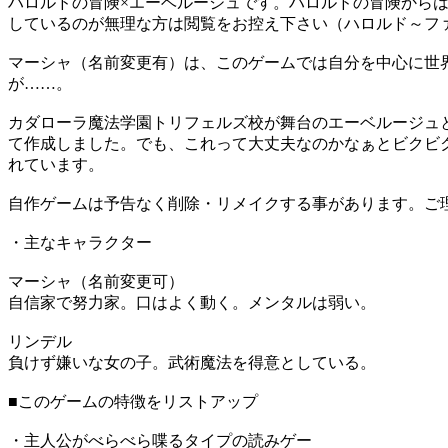
ハロルドの冒険×エーベルージュです。ハロルドの冒険から
しているのが無理な方は閲覧をお控え下さい（ハロルド～フ
マーシャ（名前変更有）は、このゲームでは自分を中心に世
が……。
カダローラ魔法学園トリフェルズ校が舞台のエーベルージュ
て作成しました。でも、これって大丈夫なのかなぁとビクビ
れています。
自作ゲームは予告なく削除・リメイクする事があります。ご
・主なキャラクター
マーシャ（名前変更可）
自信家で努力家。口はよく動く。メンタルは弱い。
リンデル
負けず嫌いな女の子。武術魔法を得意としている。
■このゲームの特徴をリストアップ
・主人公がべらべら喋るタイプの読みゲー