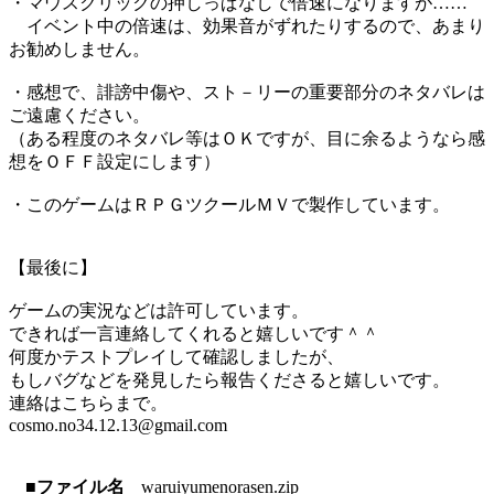
・マウスクリックの押しっぱなしで倍速になりますが……
イベント中の倍速は、効果音がずれたりするので、あまり
お勧めしません。
・感想で、誹謗中傷や、スト－リーの重要部分のネタバレは
ご遠慮ください。
（ある程度のネタバレ等はＯＫですが、目に余るようなら感
想をＯＦＦ設定にします）
・このゲームはＲＰＧツクールＭＶで製作しています。
【最後に】
ゲームの実況などは許可しています。
できれば一言連絡してくれると嬉しいです＾＾
何度かテストプレイして確認しましたが、
もしバグなどを発見したら報告くださると嬉しいです。
連絡はこちらまで。
cosmo.no34.12.13@gmail.com
■ファイル名
waruiyumenorasen.zip