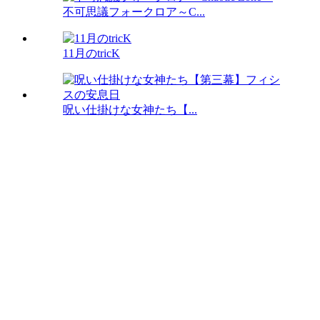
不可思議フォークロア～C...
11月のtricK
呪い仕掛けな女神たち【...