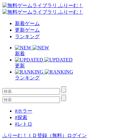
新着ゲーム
更新ゲーム
ランキング
新着
更新
ランキング
#ホラー
#探索
#レトロ
ふりーむ！ＩＤ登録（無料）
ログイン