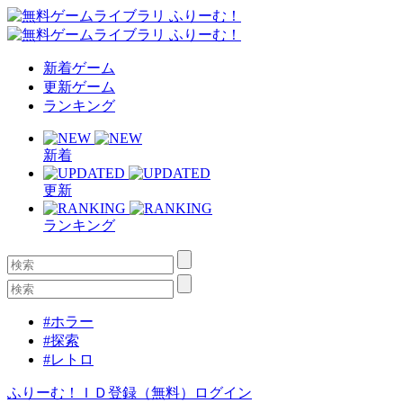
新着ゲーム
更新ゲーム
ランキング
新着
更新
ランキング
#ホラー
#探索
#レトロ
ふりーむ！ＩＤ登録（無料）
ログイン