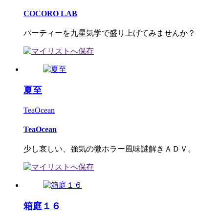
COCORO LAB
パーティーを九星気学で盛り上げてみませんか？
夏至
TeaOcean
TeaOcean
少し哀しい、強気の微ホラー風味謎解きＡＤＶ。
箱庭１６