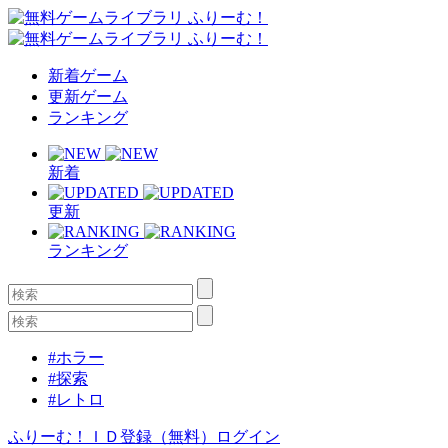
新着ゲーム
更新ゲーム
ランキング
新着
更新
ランキング
#ホラー
#探索
#レトロ
ふりーむ！ＩＤ登録（無料）
ログイン