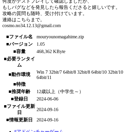
何度かテストプレイして確認しましたが、
もしバグなどを発見したら報告くださると嬉しいです。
攻略の質問も随時、受け付けています。
連絡はこちらまで。
cosmo.no34.12.13@gmail.com
■ファイル名
mouryounomagahime.zip
■バージョン
1.05
■容量
468,362 KByte
■必要ランタイ
ム
Win 7 32bit/7 64bit/8 32bit/8 64bit/10 32bit/10
■動作環境
64bit/11
■特徴
■推奨年齢
12歳以上（中学生～）
■登録日
2024-06-06
■ファイル更新
2024-09-16
日
■情報更新日
2024-09-16
#アドベンチャーゲーム