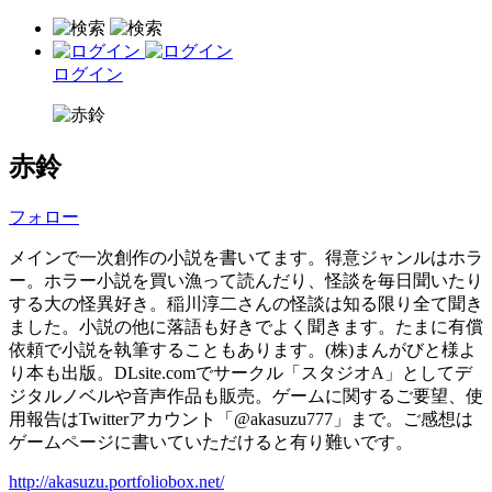
ログイン
赤鈴
フォロー
メインで一次創作の小説を書いてます。得意ジャンルはホラ
ー。ホラー小説を買い漁って読んだり、怪談を毎日聞いたり
する大の怪異好き。稲川淳二さんの怪談は知る限り全て聞き
ました。小説の他に落語も好きでよく聞きます。たまに有償
依頼で小説を執筆することもあります。(株)まんがびと様よ
り本も出版。DLsite.comでサークル「スタジオA」としてデ
ジタルノベルや音声作品も販売。ゲームに関するご要望、使
用報告はTwitterアカウント「@akasuzu777」まで。ご感想は
ゲームページに書いていただけると有り難いです。
http://akasuzu.portfoliobox.net/