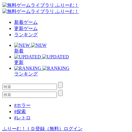
新着ゲーム
更新ゲーム
ランキング
新着
更新
ランキング
#ホラー
#探索
#レトロ
ふりーむ！ＩＤ登録（無料）
ログイン