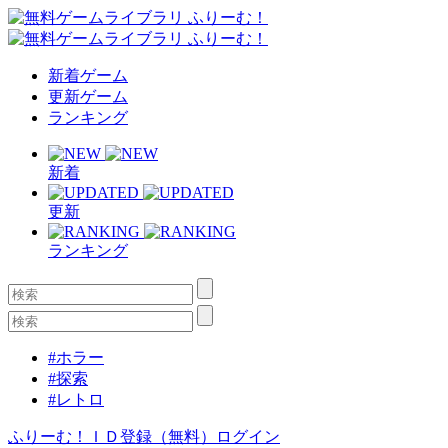
新着ゲーム
更新ゲーム
ランキング
新着
更新
ランキング
#ホラー
#探索
#レトロ
ふりーむ！ＩＤ登録（無料）
ログイン