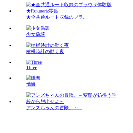
★全共通ルート収録のブラ...
少女偽談
棺桶時計の動く夜
Three
懺悔
アンズちゃんの冒険。～...