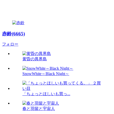
赤鈴(6665)
フォロー
黄昏の異界島
SnowWhite～Black Night～
「ちょっとほしいも買っ...
春と羽留と宇宙人