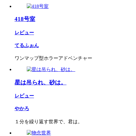
418号室
レビュー
てるふぉん
ワンマップ型ホラーアドベンチャー
星は吊られ、砂は。
レビュー
やかろ
１分を繰り返す世界で、君は。