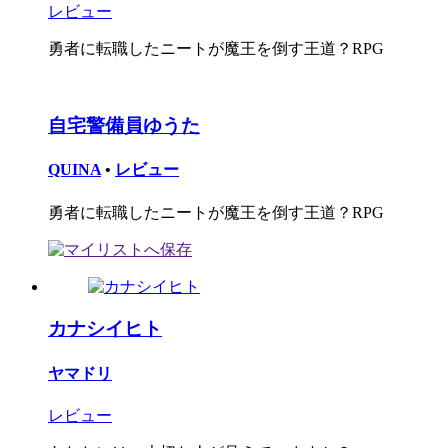
レビュー
勇者に転職したニートが魔王を倒す王道？RPG
自宅警備員ゆうた
QUINA
•
レビュー
勇者に転職したニートが魔王を倒す王道？RPG
カナシイヒト
ヤマドリ
レビュー