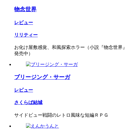
物念世界
レビュー
リリティー
お化け屋敷感覚、和風探索ホラー（小説『物念世界』
発売中）
ブリージング・サーガ
レビュー
さくらば結城
サイドビュー戦闘のレトロ風味な短編ＲＰＧ