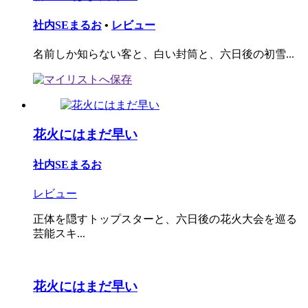
社内SEまるお
•
レビュー
名前しか知らない客と、白い封筒と、六日後の初雪...
花火にはまだ早い
社内SEまるお
レビュー
正体を隠すトップスターと、六日後の花火大会を巡る
芸能スキ...
花火にはまだ早い