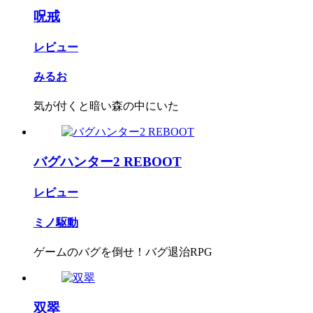
呪戒
レビュー
みるお
気が付くと暗い森の中にいた
バグハンター2 REBOOT
レビュー
ミノ駆動
ゲームのバグを倒せ！バグ退治RPG
双翠