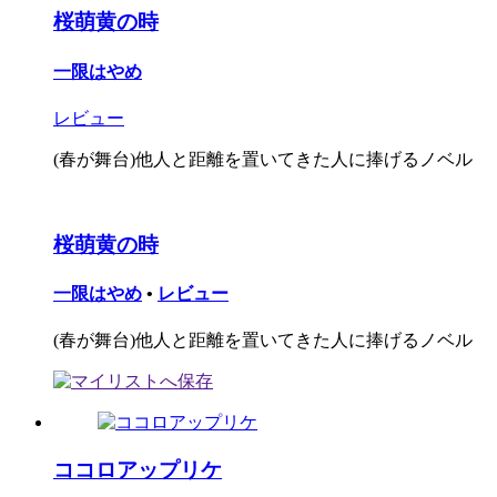
桜萌黄の時
一限はやめ
レビュー
(春が舞台)他人と距離を置いてきた人に捧げるノベル
桜萌黄の時
一限はやめ
•
レビュー
(春が舞台)他人と距離を置いてきた人に捧げるノベル
ココロアップリケ