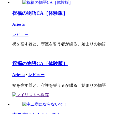
祝福の物語CA［体験版］
Ariesta
レビュー
祝を宿す器と、守護を誓う者が綴る、始まりの物語
祝福の物語CA［体験版］
Ariesta
•
レビュー
祝を宿す器と、守護を誓う者が綴る、始まりの物語