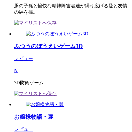
豚の子孫と愉快な精神障害者達が繰り広げる愛と友情
の絆を描...
ふつうのぼうえいゲーム3D
レビュー
N
3D防衛ゲーム
お嬢様物語・麗
レビュー