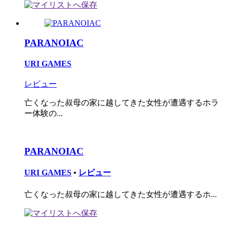
PARANOIAC
URI GAMES
レビュー
亡くなった叔母の家に越してきた女性が遭遇するホラ
ー体験の...
PARANOIAC
URI GAMES
•
レビュー
亡くなった叔母の家に越してきた女性が遭遇するホ...