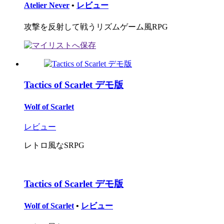
Atelier Never
•
レビュー
攻撃を反射して戦うリズムゲーム風RPG
Tactics of Scarlet デモ版
Wolf of Scarlet
レビュー
レトロ風なSRPG
Tactics of Scarlet デモ版
Wolf of Scarlet
•
レビュー