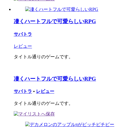
凄くハートフルで可愛らしいRPG
サバトラ
レビュー
タイトル通りのゲームです。
凄くハートフルで可愛らしいRPG
サバトラ
•
レビュー
タイトル通りのゲームです。