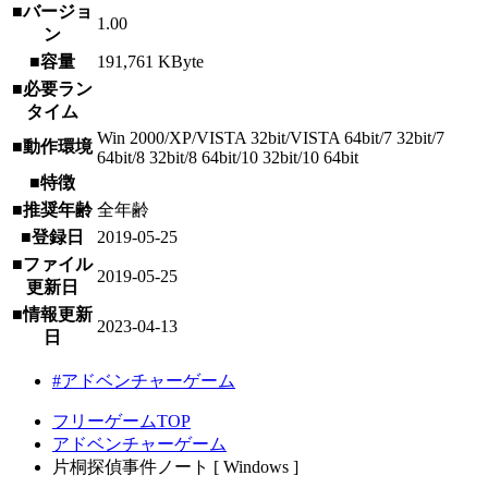
■バージョ
1.00
ン
■容量
191,761 KByte
■必要ラン
タイム
Win 2000/XP/VISTA 32bit/VISTA 64bit/7 32bit/7
■動作環境
64bit/8 32bit/8 64bit/10 32bit/10 64bit
■特徴
■推奨年齢
全年齢
■登録日
2019-05-25
■ファイル
2019-05-25
更新日
■情報更新
2023-04-13
日
#アドベンチャーゲーム
フリーゲームTOP
アドベンチャーゲーム
片桐探偵事件ノート [ Windows ]