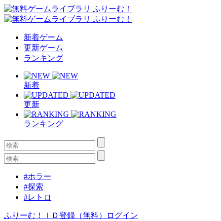
新着ゲーム
更新ゲーム
ランキング
新着
更新
ランキング
#ホラー
#探索
#レトロ
ふりーむ！ＩＤ登録（無料）
ログイン