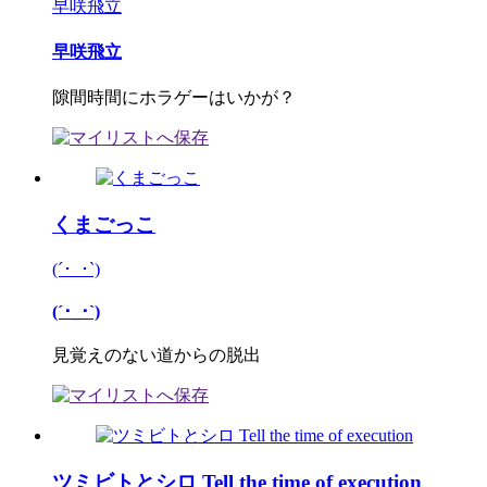
早咲飛立
早咲飛立
隙間時間にホラゲーはいかが？
くまごっこ
(´･_･`)
(´･_･`)
見覚えのない道からの脱出
ツミビトとシロ Tell the time of execution