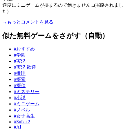
適度にミニゲームが挟まるので飽きません...(省略されまし
た)
→もっとコメントを見る
似た無料ゲームをさがす（自動）
#おすすめ
#学園
#実況
#実況 歓迎
#推理
#探索
#探偵
#ミステリー
#小説
#ミニゲーム
#ノベル
#女子高生
#Suika 2
#AI