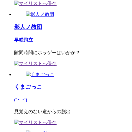
影人ノ教団
早咲飛立
隙間時間にホラゲーはいかが？
くまごっこ
(´･_･`)
見覚えのない道からの脱出