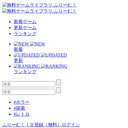
新着ゲーム
更新ゲーム
ランキング
新着
更新
ランキング
#ホラー
#探索
#レトロ
ふりーむ！ＩＤ登録（無料）
ログイン