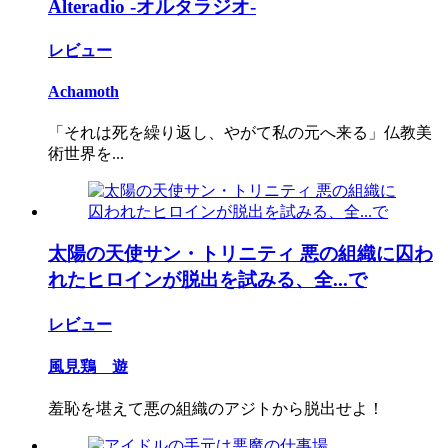
Alteradio -オルタラジオ-
レビュー
Achamoth
「それは死を繰り返し、やがて私の元へ来る」仏教美
術世界を...
太陽の天使サン・トリニティ 悪の組織に囚わ
れたヒロインが脱出を試みる、全...で
レビュー
風見鶏 遊
羞恥を堪えて悪の組織のアジトから脱出せよ！