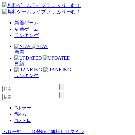
新着ゲーム
更新ゲーム
ランキング
新着
更新
ランキング
#ホラー
#探索
#レトロ
ふりーむ！ＩＤ登録（無料）
ログイン