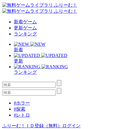
新着ゲーム
更新ゲーム
ランキング
新着
更新
ランキング
#ホラー
#探索
#レトロ
ふりーむ！ＩＤ登録（無料）
ログイン