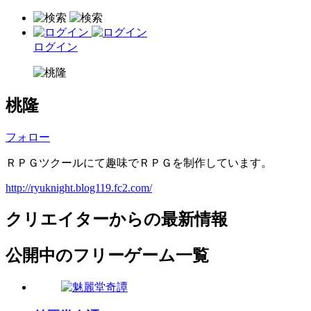
ログイン
桃隆
フォロー
ＲＰＧツクールにて趣味でＲＰＧを制作しています。
http://ryuknight.blog119.fc2.com/
クリエイターからの最新情報
公開中のフリーゲーム一覧