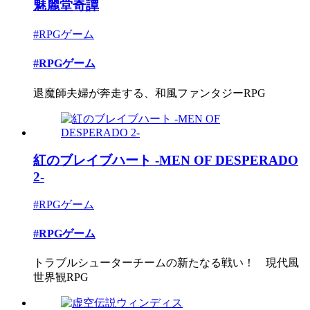
魅麗堂奇譚
#RPGゲーム
#RPGゲーム
退魔師夫婦が奔走する、和風ファンタジーRPG
紅のブレイブハート -MEN OF DESPERADO
2-
#RPGゲーム
#RPGゲーム
トラブルシューターチームの新たなる戦い！ 現代風
世界観RPG