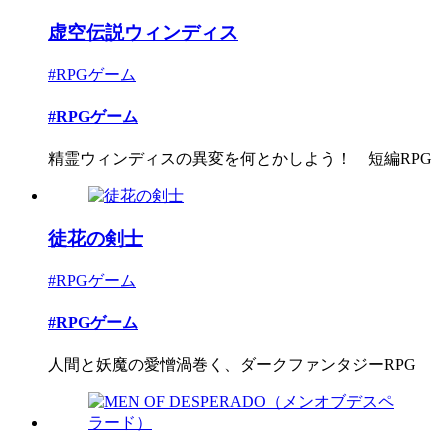
虚空伝説ウィンディス
#RPGゲーム
#RPGゲーム
精霊ウィンディスの異変を何とかしよう！ 短編RPG
徒花の剣士
#RPGゲーム
#RPGゲーム
人間と妖魔の愛憎渦巻く、ダークファンタジーRPG