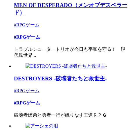
MEN OF DESPERADO（メンオブデスペラー
ド）
#RPGゲーム
#RPGゲーム
トラブルシュータートリオが今日も平和を守る！ 現
代風世界...
DESTROYERS -破壊者たちと救世主-
#RPGゲーム
#RPGゲーム
破壊者姉弟と勇者一行が織りなす王道ＲＰＧ