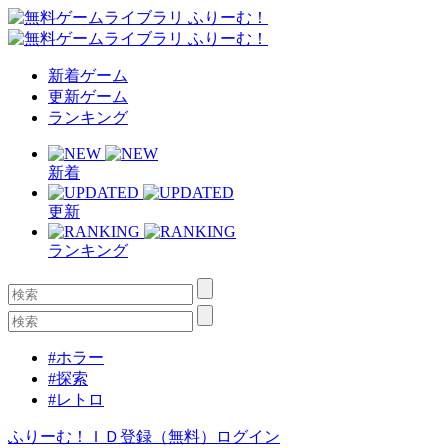
新着ゲーム
更新ゲーム
ランキング
新着
更新
ランキング
#ホラー
#探索
#レトロ
ふりーむ！ＩＤ登録（無料）
ログイン