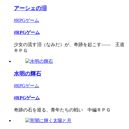
アーシェの泪
#RPGゲーム
#RPGゲーム
少女の流す泪（なみだ）が、奇跡を起こす―― 王道
ＲＰＧ
水明の輝石
#RPGゲーム
#RPGゲーム
奇跡の石を巡る、青年たちの戦い 中編ＲＰＧ