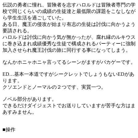
伝説の勇者に憧れ、冒険者を志すハロルドは冒険者専門の学
校で同じくらいの成績の生徒達と最低限の課題をこなしなが
ら学生生活を過ごしていた。
ある日、魔王の侵攻が始まり有志の生徒は討伐に向かうよう
要請される。
ハロルドは討伐に向かう気が無かったが、腐れ縁のルキウス
に巻き込まれ成績優秀な生徒で構成されるパーティーに強制
加入させられ魔王討伐の旅に同行する事になってしまう。
なんかホニャホニャ言ってるシーンがますがバカゲーです。
ED…基本一本道ですがシークレットでしょうもないEDがあ
ります。
クソエンドとノーマルの２つです、実質一つ。
ノベル部分があります。
できるだけダイジェストでお送りしていますが苦手な方はま
あすみません。
■操作