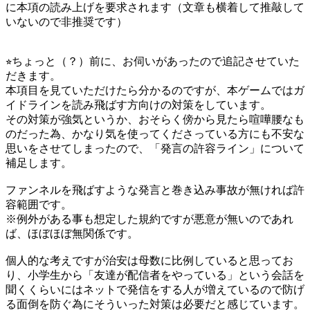
に本項の読み上げを要求されます（文章も横着して推敲して
いないので非推奨です）
⭐︎ちょっと（？）前に、お伺いがあったので追記させていた
だきます。
本項目を見ていただけたら分かるのですが、本ゲームではガ
イドラインを読み飛ばす方向けの対策をしています。
その対策が強気というか、おそらく傍から見たら喧嘩腰なも
のだった為、かなり気を使ってくださっている方にも不安な
思いをさせてしまったので、「発言の許容ライン」について
補足します。
ファンネルを飛ばすような発言と巻き込み事故が無ければ許
容範囲です。
※例外がある事も想定した規約ですが悪意が無いのであれ
ば、ほぼほぼ無関係です。
個人的な考えですが治安は母数に比例していると思ってお
り、小学生から「友達が配信者をやっている」という会話を
聞くくらいにはネットで発信をする人が増えているので防げ
る面倒を防ぐ為にそういった対策は必要だと感じています。