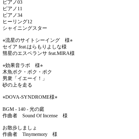
ピアノ03
ピアノ11
ピアノ34
ヒーリング12
シャイニングスター
⭐︎流星のサイトシーイング 様⭐︎
セイア feat.はらもりよしな様
彗星のエスペランサ feat.MIRA様
⭐︎効果音ラボ 様⭐︎
木魚ポク・ポク・ポク
男衆「イエーイ！」
砂の上を走る
⭐︎DOVA-SYNDROME様⭐︎
BGM - 140 - 光の庭
作曲者 Sound Of Incense 様
お散歩しましょ
作曲者 Tinymemory 様