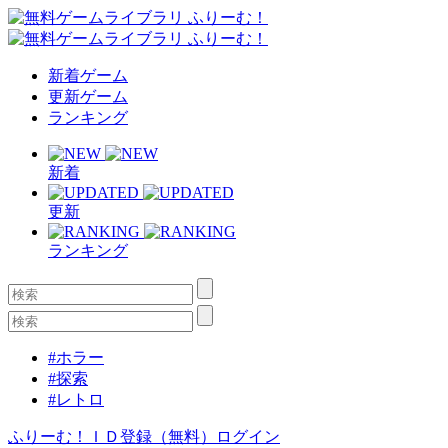
新着ゲーム
更新ゲーム
ランキング
新着
更新
ランキング
#ホラー
#探索
#レトロ
ふりーむ！ＩＤ登録（無料）
ログイン