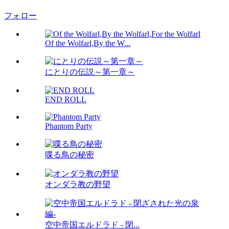
フォロー
Of the Wolfarl,By the W...
にとりの伝説～第一章～
END ROLL
Phantom Party
喋る鳥の秘密
オンダラ教の野望
空中帝国エルドラド - 閉...