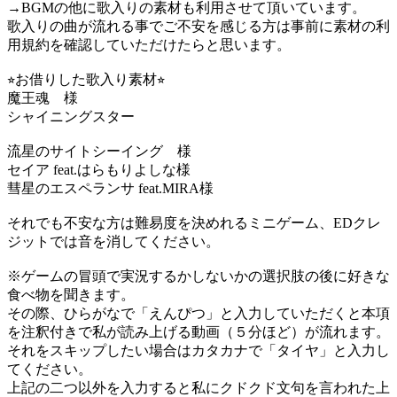
→BGMの他に歌入りの素材も利用させて頂いています。
歌入りの曲が流れる事でご不安を感じる方は事前に素材の利
用規約を確認していただけたらと思います。
⭐︎お借りした歌入り素材⭐︎
魔王魂 様
シャイニングスター
流星のサイトシーイング 様
セイア feat.はらもりよしな様
彗星のエスペランサ feat.MIRA様
それでも不安な方は難易度を決めれるミニゲーム、EDクレ
ジットでは音を消してください。
※ゲームの冒頭で実況するかしないかの選択肢の後に好きな
食べ物を聞きます。
その際、ひらがなで「えんぴつ」と入力していただくと本項
を注釈付きで私が読み上げる動画（５分ほど）が流れます。
それをスキップしたい場合はカタカナで「タイヤ」と入力し
てください。
上記の二つ以外を入力すると私にクドクド文句を言われた上