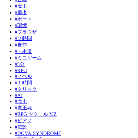
#魔王
#勇者
#ボート
#環境
#ブラウザ
#２時間
#自作
#一本道
#ミニゲーム
#5分
#RPG
#ノベル
#１時間
#クリック
#AI
#歴史
#魔王魂
#RPG ツクール MZ
#ピアノ
#伝説
#DOVA-SYNDROME