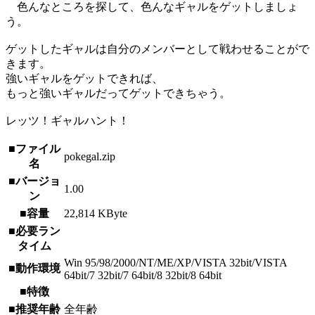
色んなところを探して、色んなギャルをゲットしましょ
う。
ゲットしたギャルは自分のメンバーとして戦わせることがで
きます。
強いギャルをゲットできれば、
もっと強いギャルだってゲットできちゃう。
レッツ！ギャルハント！
■ファイル
pokegal.zip
名
■バージョ
1.00
ン
■容量
22,814 KByte
■必要ラン
タイム
Win 95/98/2000/NT/ME/XP/VISTA 32bit/VISTA
■動作環境
64bit/7 32bit/7 64bit/8 32bit/8 64bit
■特徴
■推奨年齢
全年齢