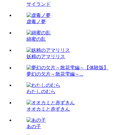
サイランド
虚毒ノ夢
綿蜜の乱
妖精のアマリリス
夢幻の欠片～散花雫編～...
わたしのむら
オオカミと赤ずきん
あの子