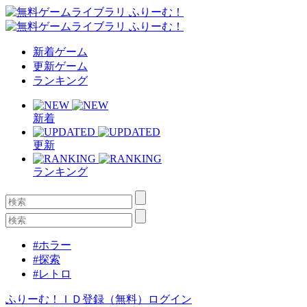
新着ゲーム
更新ゲーム
ランキング
新着
更新
ランキング
#ホラー
#探索
#レトロ
ふりーむ！ＩＤ登録（無料）
ログイン