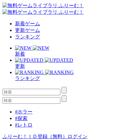
新着ゲーム
更新ゲーム
ランキング
新着
更新
ランキング
#ホラー
#探索
#レトロ
ふりーむ！ＩＤ登録（無料）
ログイン