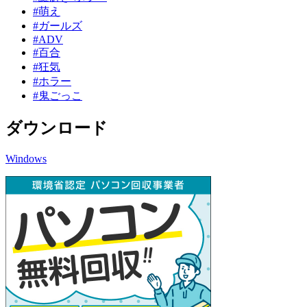
#萌え
#ガールズ
#ADV
#百合
#狂気
#ホラー
#鬼ごっこ
ダウンロード
Windows