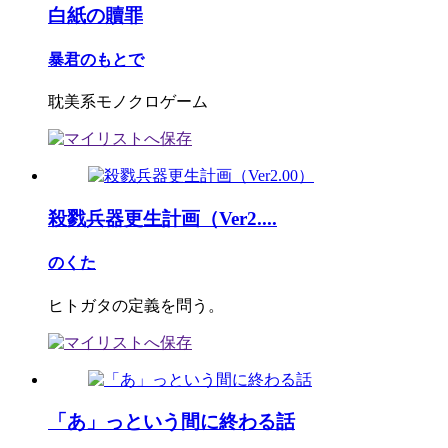
白紙の贖罪
暴君のもとで
耽美系モノクロゲーム
殺戮兵器更生計画（Ver2....
のくた
ヒトガタの定義を問う。
「あ」っという間に終わる話