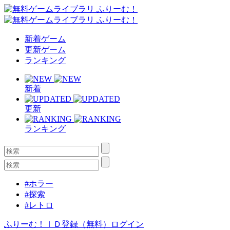
新着ゲーム
更新ゲーム
ランキング
新着
更新
ランキング
#ホラー
#探索
#レトロ
ふりーむ！ＩＤ登録（無料）
ログイン