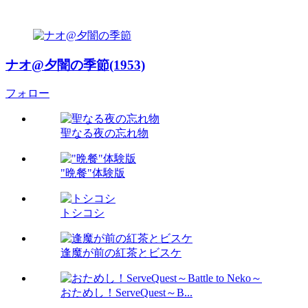
ナオ@夕闇の季節(1953)
フォロー
聖なる夜の忘れ物
"晩餐"体験版
トシコシ
逢魔が前の紅茶とビスケ
おためし！ServeQuest～B...