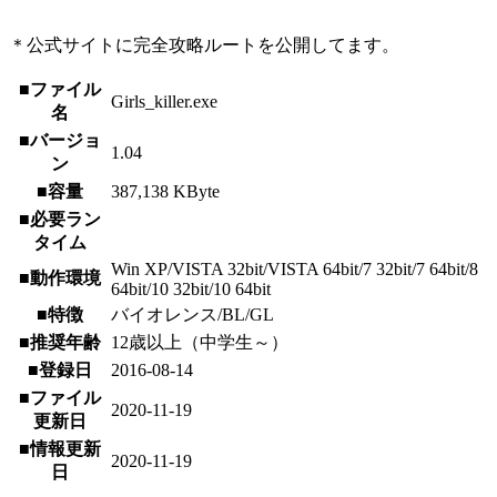
＊公式サイトに完全攻略ルートを公開してます。
■ファイル
Girls_killer.exe
名
■バージョ
1.04
ン
■容量
387,138 KByte
■必要ラン
タイム
Win XP/VISTA 32bit/VISTA 64bit/7 32bit/7 64bit/8
■動作環境
64bit/10 32bit/10 64bit
■特徴
バイオレンス/BL/GL
■推奨年齢
12歳以上（中学生～）
■登録日
2016-08-14
■ファイル
2020-11-19
更新日
■情報更新
2020-11-19
日