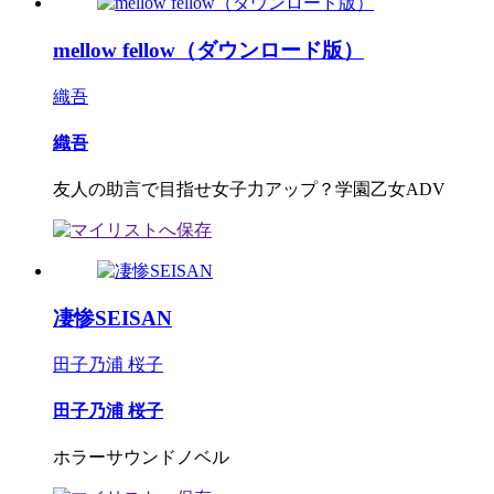
mellow fellow（ダウンロード版）
織吾
織吾
友人の助言で目指せ女子力アップ？学園乙女ADV
凄惨SEISAN
田子乃浦 桜子
田子乃浦 桜子
ホラーサウンドノベル