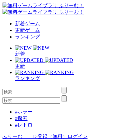
新着ゲーム
更新ゲーム
ランキング
新着
更新
ランキング
#ホラー
#探索
#レトロ
ふりーむ！ＩＤ登録（無料）
ログイン