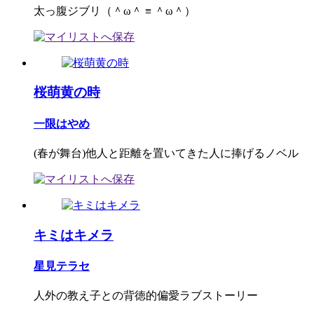
太っ腹ジブリ（＾ω＾ ≡ ＾ω＾）
桜萌黄の時
一限はやめ
(春が舞台)他人と距離を置いてきた人に捧げるノベル
キミはキメラ
星見テラセ
人外の教え子との背徳的偏愛ラブストーリー