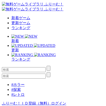
新着ゲーム
更新ゲーム
ランキング
新着
更新
ランキング
#ホラー
#探索
#レトロ
ふりーむ！ＩＤ登録（無料）
ログイン