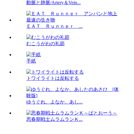
動脈と静脈/Artery＆Vein...
ＥＡＴ Ｒｕｎｎｅｒ ...
むこうがわの礼節
手紙
トワイライトは反転する
ゆうぐれ、よなか、あし...
思春期戦士ムラムランＫ...