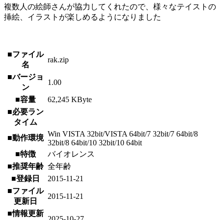
複数人の絵師さんが協力してくれたので、様々なテイストの
挿絵、イラストが楽しめるようになりました
■ファイル
rak.zip
名
■バージョ
1.00
ン
■容量
62,245 KByte
■必要ラン
タイム
Win VISTA 32bit/VISTA 64bit/7 32bit/7 64bit/8
■動作環境
32bit/8 64bit/10 32bit/10 64bit
■特徴
バイオレンス
■推奨年齢
全年齢
■登録日
2015-11-21
■ファイル
2015-11-21
更新日
■情報更新
2025-10-27