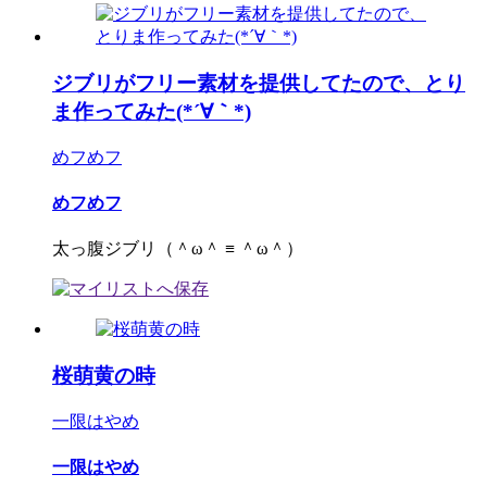
ジブリがフリー素材を提供してたので、とり
ま作ってみた(*´∀｀*)
めフめフ
めフめフ
太っ腹ジブリ（＾ω＾ ≡ ＾ω＾）
桜萌黄の時
一限はやめ
一限はやめ