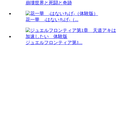
崩壊世界と死闘と奇跡
花一華 -はないちげ-（...
ジュエルフロンティア第1...