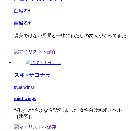
白城るた
白城るた
現実ではない風景と一緒にわたしの友人がやってきた
―――
スキ×サヨナラ
mint wings
mint wings
“好き”と“さよなら”が詰まった 女性向け純愛ノベル
［悲恋］