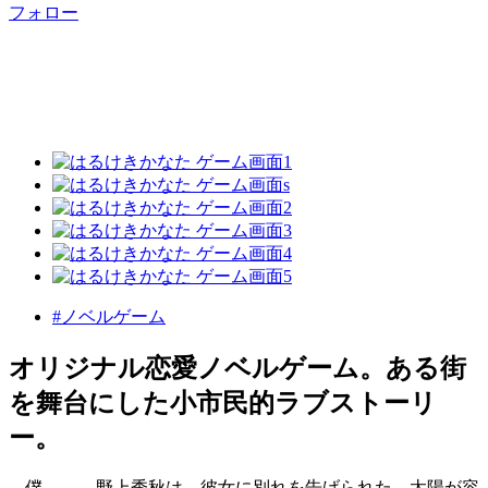
フォロー
#ノベルゲーム
オリジナル恋愛ノベルゲーム。ある街
を舞台にした小市民的ラブストーリ
ー。
僕―――野上秀秋は、彼女に別れを告げられた。太陽が容