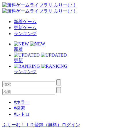
新着ゲーム
更新ゲーム
ランキング
新着
更新
ランキング
#ホラー
#探索
#レトロ
ふりーむ！ＩＤ登録（無料）
ログイン