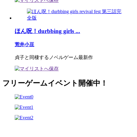
ほん呪！durbbing girls ...
荒井小豆
貞子と同棲するノベルゲーム最新作
フリーゲームイベント開催中！