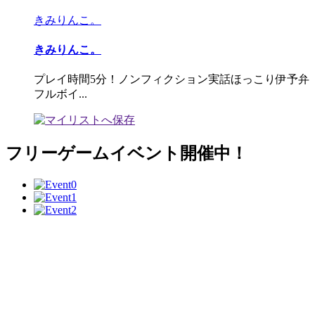
きみりんこ。
きみりんこ。
プレイ時間5分！ノンフィクション実話ほっこり伊予弁
フルボイ...
フリーゲームイベント開催中！