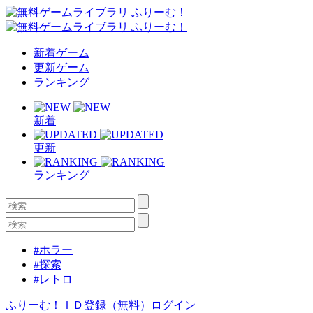
新着ゲーム
更新ゲーム
ランキング
新着
更新
ランキング
#ホラー
#探索
#レトロ
ふりーむ！ＩＤ登録（無料）
ログイン