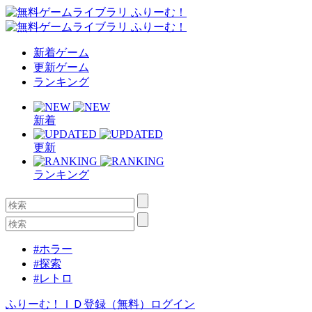
新着ゲーム
更新ゲーム
ランキング
新着
更新
ランキング
#ホラー
#探索
#レトロ
ふりーむ！ＩＤ登録（無料）
ログイン