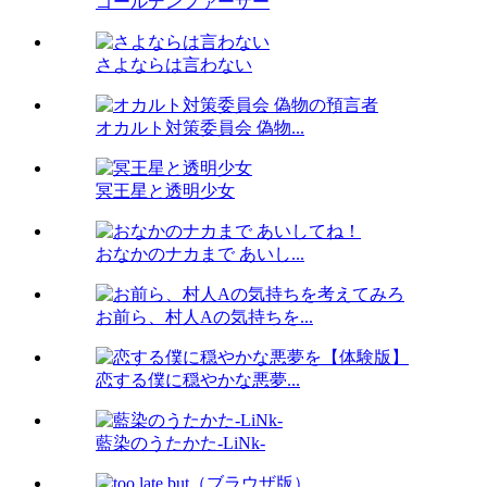
ゴールデンファーザー
さよならは言わない
オカルト対策委員会 偽物...
冥王星と透明少女
おなかのナカまで あいし...
お前ら、村人Aの気持ちを...
恋する僕に穏やかな悪夢...
藍染のうたかた-LiNk-