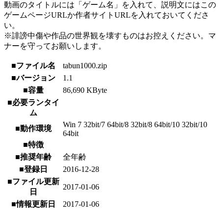
動画のタイトルには「ゲーム名」を入れて、説明文にはこの
ゲームページURLか作者サイトURLを入れておいてくださ
い。
※誹謗中傷や作品の世界観を壊すものはお控えください。マ
ナーを守ってお願いします。
■ファイル名
tabun1000.zip
■バージョン
1.1
■容量
86,690 KByte
■必要ランタイ
ム
Win 7 32bit/7 64bit/8 32bit/8 64bit/10 32bit/10
■動作環境
64bit
■特徴
■推奨年齢
全年齢
■登録日
2016-12-28
■ファイル更新
2017-01-06
日
■情報更新日
2017-01-06