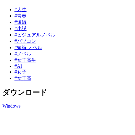
#人生
#青春
#短編
#小説
#ビジュアルノベル
#パソコン
#短編 ノベル
#ノベル
#女子高生
#AI
#女子
#女子高
ダウンロード
Windows