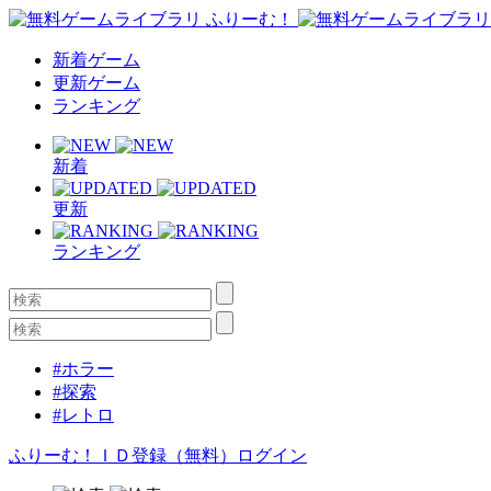
新着ゲーム
更新ゲーム
ランキング
新着
更新
ランキング
#ホラー
#探索
#レトロ
ふりーむ！ＩＤ登録（無料）
ログイン