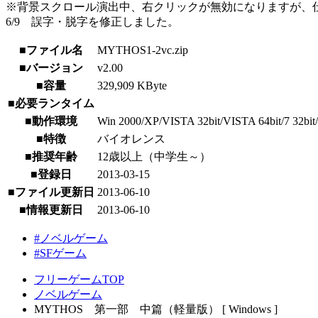
※背景スクロール演出中、右クリックが無効になりますが、
6/9 誤字・脱字を修正しました。
■ファイル名
MYTHOS1-2vc.zip
■バージョン
v2.00
■容量
329,909 KByte
■必要ランタイム
■動作環境
Win 2000/XP/VISTA 32bit/VISTA 64bit/7 32bit/
■特徴
バイオレンス
■推奨年齢
12歳以上（中学生～）
■登録日
2013-03-15
■ファイル更新日
2013-06-10
■情報更新日
2013-06-10
#ノベルゲーム
#SFゲーム
フリーゲームTOP
ノベルゲーム
MYTHOS 第一部 中篇（軽量版） [ Windows ]