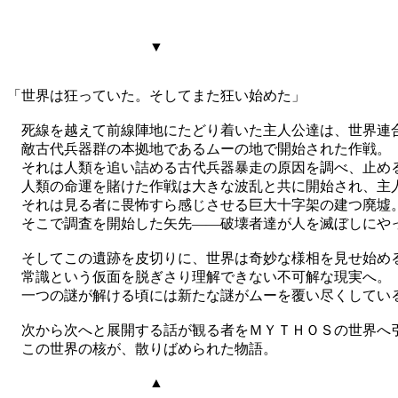
▼
「世界は狂っていた。そしてまた狂い始めた」
死線を越えて前線陣地にたどり着いた主人公達は、世界連合
敵古代兵器群の本拠地であるムーの地で開始された作戦。
それは人類を追い詰める古代兵器暴走の原因を調べ、止め
人類の命運を賭けた作戦は大きな波乱と共に開始され、主
それは見る者に畏怖すら感じさせる巨大十字架の建つ廃墟
そこで調査を開始した矢先――破壊者達が人を滅ぼしにや
そしてこの遺跡を皮切りに、世界は奇妙な様相を見せ始め
常識という仮面を脱ぎさり理解できない不可解な現実へ。
一つの謎が解ける頃には新たな謎がムーを覆い尽くしてい
次から次へと展開する話が観る者をＭＹＴＨＯＳの世界へ
この世界の核が、散りばめられた物語。
▲