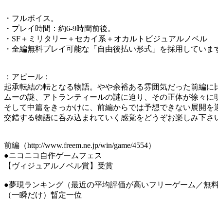
・フルボイス。
・プレイ時間：約6-9時間前後。
・SF＋ミリタリー＋セカイ系＋オカルトビジュアルノベル
・全編無料プレイ可能な「自由後払い形式」を採用していま
：アピール：
起承転結の転となる物語。やや余裕ある雰囲気だった前編に
ムーの謎、アトランティールの謎に迫り、その正体が徐々に
そして中篇をきっかけに、前編からでは予想できない展開を
交錯する物語に呑み込まれていく感覚をどうぞお楽しみ下さ
前編（http://www.freem.ne.jp/win/game/4554）
●ニコニコ自作ゲームフェス
【ヴィジュアルノベル賞】受賞
●夢現ランキング（最近の平均評価が高いフリーゲーム／無
（一瞬だけ）暫定一位