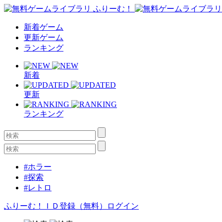
新着ゲーム
更新ゲーム
ランキング
新着
更新
ランキング
#ホラー
#探索
#レトロ
ふりーむ！ＩＤ登録（無料）
ログイン