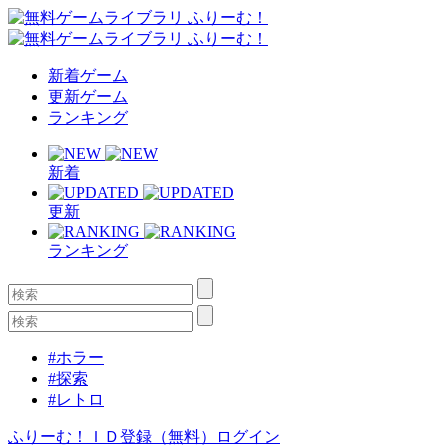
新着ゲーム
更新ゲーム
ランキング
新着
更新
ランキング
#ホラー
#探索
#レトロ
ふりーむ！ＩＤ登録（無料）
ログイン