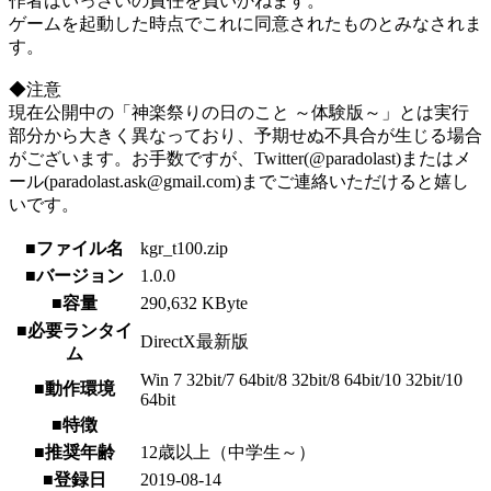
作者はいっさいの責任を負いかねます。
ゲームを起動した時点でこれに同意されたものとみなされま
す。
◆注意
現在公開中の「神楽祭りの日のこと ～体験版～」とは実行
部分から大きく異なっており、予期せぬ不具合が生じる場合
がございます。お手数ですが、Twitter(@paradolast)またはメ
ール(paradolast.ask@gmail.com)までご連絡いただけると嬉し
いです。
■ファイル名
kgr_t100.zip
■バージョン
1.0.0
■容量
290,632 KByte
■必要ランタイ
DirectX最新版
ム
Win 7 32bit/7 64bit/8 32bit/8 64bit/10 32bit/10
■動作環境
64bit
■特徴
■推奨年齢
12歳以上（中学生～）
■登録日
2019-08-14