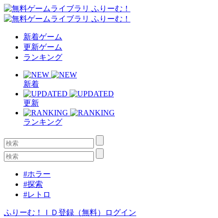
新着ゲーム
更新ゲーム
ランキング
新着
更新
ランキング
#ホラー
#探索
#レトロ
ふりーむ！ＩＤ登録（無料）
ログイン