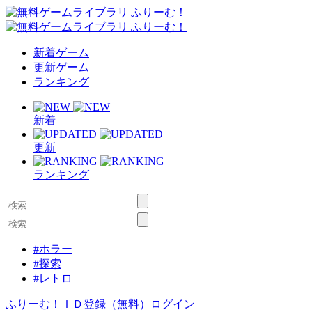
新着ゲーム
更新ゲーム
ランキング
新着
更新
ランキング
#ホラー
#探索
#レトロ
ふりーむ！ＩＤ登録（無料）
ログイン