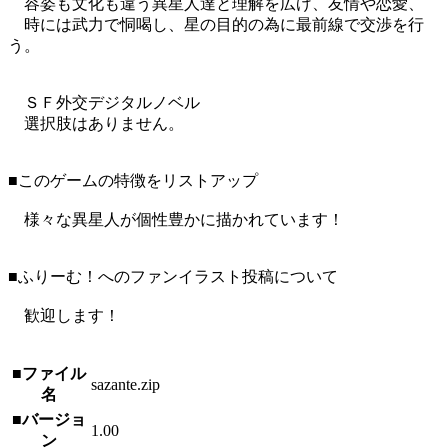
容姿も文化も違う異星人達と理解を広げ、友情や恋愛、
時には武力で恫喝し、星の目的の為に最前線で交渉を行
う。
ＳＦ外交デジタルノベル
選択肢はありません。
■このゲームの特徴をリストアップ
様々な異星人が個性豊かに描かれています！
■ふりーむ！へのファンイラスト投稿について
歓迎します！
■ファイル
sazante.zip
名
■バージョ
1.00
ン