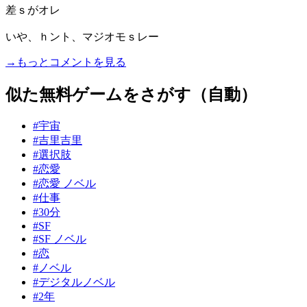
差ｓがオレ
いや、ｈント、マジオモｓレー
→もっとコメントを見る
似た無料ゲームをさがす（自動）
#宇宙
#吉里吉里
#選択肢
#恋愛
#恋愛 ノベル
#仕事
#30分
#SF
#SF ノベル
#恋
#ノベル
#デジタルノベル
#2年