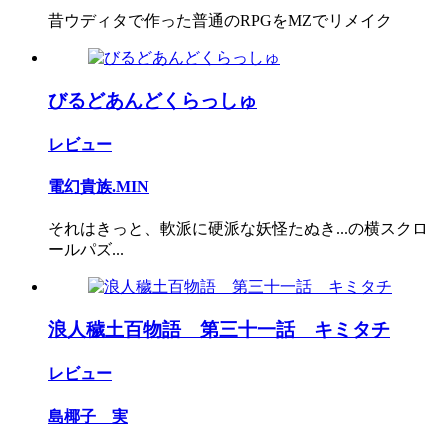
昔ウディタで作った普通のRPGをMZでリメイク
びるどあんどくらっしゅ
レビュー
電幻貴族.MIN
それはきっと、軟派に硬派な妖怪たぬき...の横スクロ
ールパズ...
浪人穢土百物語 第三十一話 キミタチ
レビュー
島椰子 実