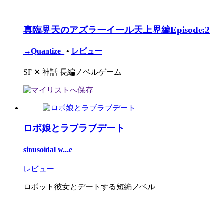
真臨界天のアズラーイール天上界編Episode:2
→Quantize_
•
レビュー
SF ✕ 神話 長編ノベルゲーム
ロボ娘とラブラブデート
sinusoidal w...e
レビュー
ロボット彼女とデートする短編ノベル