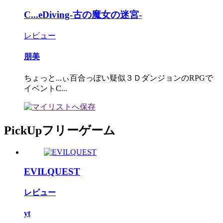
C...eDiving-古の魔女の迷宮-
レビュー
朋美
ちょっと...ぃ百合っぽい疑似３ＤダンジョンのRPGで
イベントC...
PickUpフリーゲーム
EVILQUEST
レビュー
yt