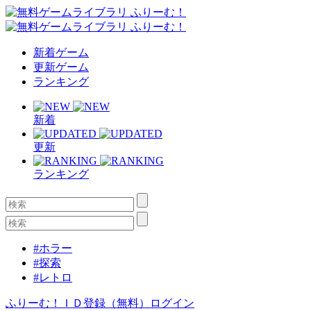
新着ゲーム
更新ゲーム
ランキング
新着
更新
ランキング
#ホラー
#探索
#レトロ
ふりーむ！ＩＤ登録（無料）
ログイン