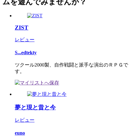
ムを遊んでみませんか？
ZIST
レビュー
S...edtekty
ツクール2000製、自作戦闘と派手な演出のＲＰＧで
す。
夢と現と昔と今
レビュー
euno