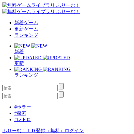
新着ゲーム
更新ゲーム
ランキング
新着
更新
ランキング
#ホラー
#探索
#レトロ
ふりーむ！ＩＤ登録（無料）
ログイン