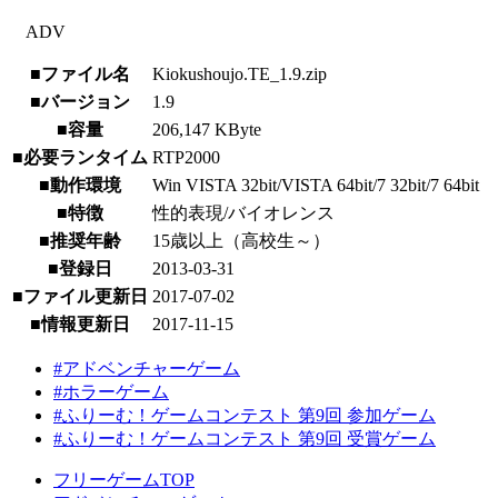
ADV
■ファイル名
Kiokushoujo.TE_1.9.zip
■バージョン
1.9
■容量
206,147 KByte
■必要ランタイム
RTP2000
■動作環境
Win VISTA 32bit/VISTA 64bit/7 32bit/7 64bit
■特徴
性的表現/バイオレンス
■推奨年齢
15歳以上（高校生～）
■登録日
2013-03-31
■ファイル更新日
2017-07-02
■情報更新日
2017-11-15
#アドベンチャーゲーム
#ホラーゲーム
#ふりーむ！ゲームコンテスト 第9回 参加ゲーム
#ふりーむ！ゲームコンテスト 第9回 受賞ゲーム
フリーゲームTOP