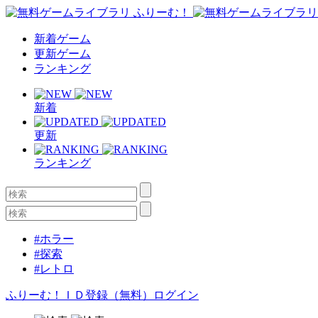
新着ゲーム
更新ゲーム
ランキング
新着
更新
ランキング
#ホラー
#探索
#レトロ
ふりーむ！ＩＤ登録（無料）
ログイン