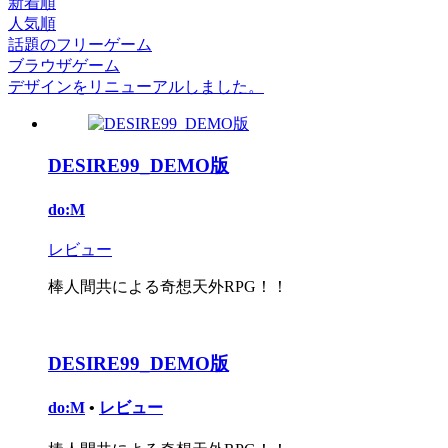
新着順
人気順
話題のフリーゲーム
ブラウザゲーム
デザインをリニューアルしました。
DESIRE99_DEMO版
do:M
レビュー
棒人間共による奇想天外RPG！！
DESIRE99_DEMO版
do:M
•
レビュー