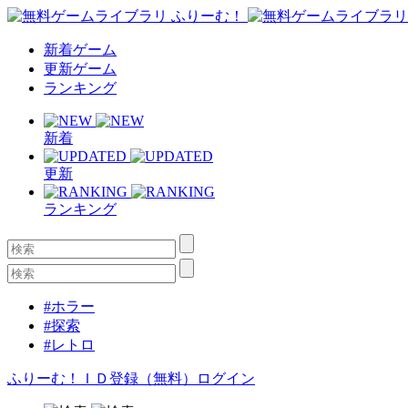
新着ゲーム
更新ゲーム
ランキング
新着
更新
ランキング
#ホラー
#探索
#レトロ
ふりーむ！ＩＤ登録（無料）
ログイン