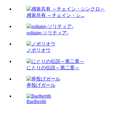
感覚共有 ～チェイン・シ...
solitaire-ソリティア-
ノボリオウ
にとりの伝説～第二章～
斧投げガール
Baelberith