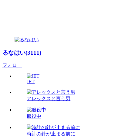
るなはい(3111)
フォロー
JET
アレックスと言う男
服役中
時計の針が止まる前に