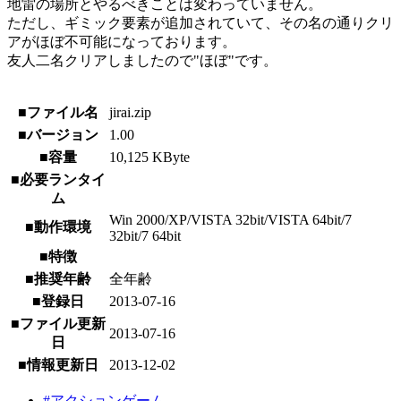
地雷の場所とやるべきことは変わっていません。
ただし、ギミック要素が追加されていて、その名の通りクリ
アがほぼ不可能になっております。
友人二名クリアしましたので"ほぼ"です。
■ファイル名
jirai.zip
■バージョン
1.00
■容量
10,125 KByte
■必要ランタイ
ム
Win 2000/XP/VISTA 32bit/VISTA 64bit/7
■動作環境
32bit/7 64bit
■特徴
■推奨年齢
全年齢
■登録日
2013-07-16
■ファイル更新
2013-07-16
日
■情報更新日
2013-12-02
#アクションゲーム