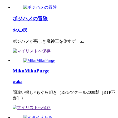
ポジハメの冒険
おんJ民
ポジハメが悪しき魔神王を倒すゲーム
MikuMikuPurge
waka
間違い探し×もぐら叩き（RPGツクール2000製［RTP不
要］）