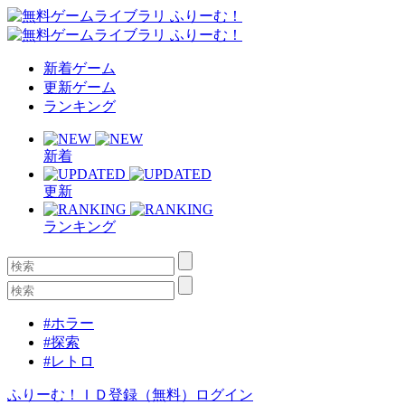
新着ゲーム
更新ゲーム
ランキング
新着
更新
ランキング
#ホラー
#探索
#レトロ
ふりーむ！ＩＤ登録（無料）
ログイン