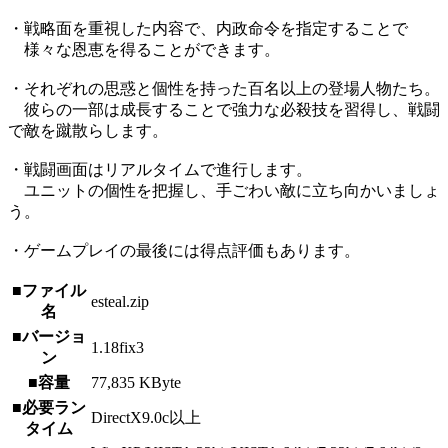
・戦略面を重視した内容で、内政命令を指定することで
様々な恩恵を得ることができます。
・それぞれの思惑と個性を持った百名以上の登場人物たち。
彼らの一部は成長することで強力な必殺技を習得し、戦闘
で敵を蹴散らします。
・戦闘画面はリアルタイムで進行します。
ユニットの個性を把握し、手ごわい敵に立ち向かいましょ
う。
・ゲームプレイの最後には得点評価もあります。
■ファイル
esteal.zip
名
■バージョ
1.18fix3
ン
■容量
77,835 KByte
■必要ラン
DirectX9.0c以上
タイム