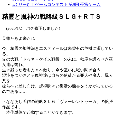
#ふりーむ！ゲームコンテスト 第9回 受賞ゲーム
精霊と魔神の戦略級ＳＬＧ＋ＲＴＳ
(2026/1/2 バグ修正しました)
英雄たちよ来たれ！
今、精霊の加護深きエスティールは未曽有の危機に瀕してい
る。
先の大戦「ドゥネ＝ケイス戦役」の末に、秩序を護るべき巫
女達は斃れ、
生き残った者も方々へ散り、今や互いに戦い鬩ぎ合う。
混沌をつかさどる魔神達は自らの使徒たる亜人や魔人、屍人
共を
彼らへと差し向け、虎視眈々と復活の機会をうかがっている
のである……
・ななあし氏作の戦略ＳＬＧ「ヴァーレントゥーガ」の拡張
作品です。
本作単体で起動することができます。